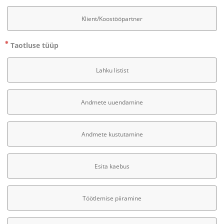
Klient/Koostööpartner
Taotluse tüüp
Lahku listist
Andmete uuendamine
Andmete kustutamine
Esita kaebus
Töötlemise piiramine